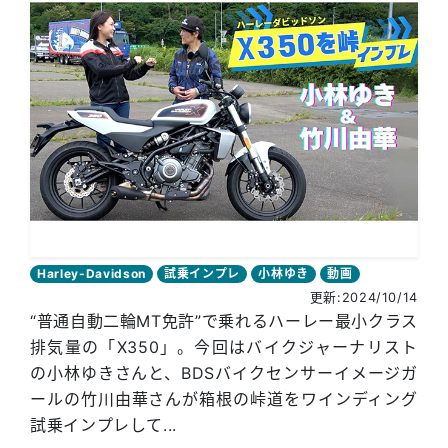
Harley-Davidson
試乗インプレ
小林ゆき
動画
更新:2024/10/14
“普通自動二輪MT免許”で乗れるハーレー最小クラス
排気量の「X350」。今回はバイクジャーナリスト
の小林ゆきさんと、BDSバイクセンサーイメージガ
ールの竹川由華さんが箱根の峠道をワインディング
試乗インプレして...