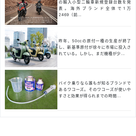
の輸入小型二輪車新規登録台数を発
表。海外ブランド全体で1万
2469（前...
昨年、50ccの原付一種の生産が終了
し、新基準原付が徐々に市場に投入さ
れている。しかし、まだ機種が少...
バイク乗りなら誰もが知るブランドで
あるワコーズ。そのワコーズが使いや
すさと効果が得られまでの時間...