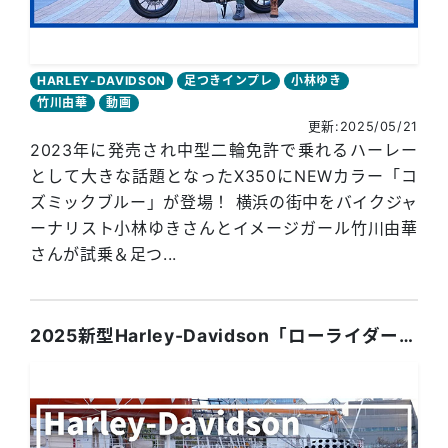
HARLEY-DAVIDSON
足つきインプレ
小林ゆき
竹川由華
動画
更新:2025/05/21
2023年に発売され中型二輪免許で乗れるハーレー
として大きな話題となったX350にNEWカラー「コ
ズミックブルー」が登場！ 横浜の街中をバイクジャ
ーナリスト小林ゆきさんとイメージガール竹川由華
さんが試乗＆足つ...
2025新型Harley-Davidson「ローライダーS」足つきインプレ！