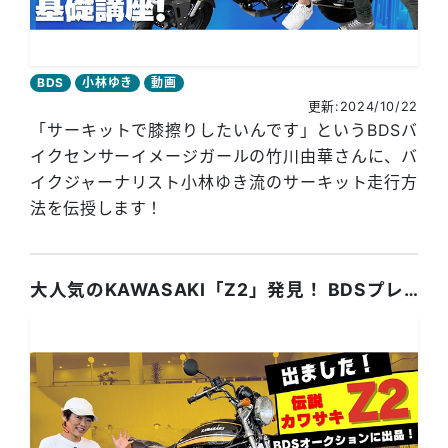
BDS
小林ゆき
動画
更新:2024/10/22
「サーキットで膝擦りしたいんです」というBDSバ
イクセンサーイメージガールの竹川由華さんに、バ
イクジャーナリスト小林ゆき流のサーキット走行方
法を伝授します！
大人気のKAWASAKI「Z2」発見！ BDSプレミアムオークション出品車両！