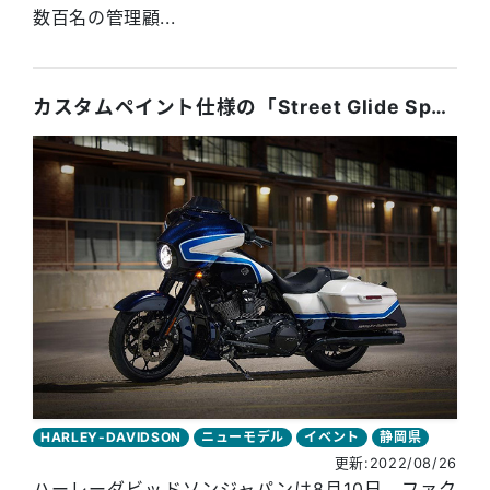
数百名の管理顧...
カスタムペイント仕様の「Street Glide Special」を世界限定500台で発売。日本には5台を割り当て
HARLEY-DAVIDSON
ニューモデル
イベント
静岡県
更新:2022/08/26
ハーレーダビッドソンジャパンは8月10日、ファク