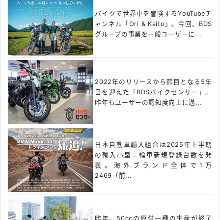
バイクで世界中を冒険するYouTubeチ
ャンネル「Ori & Kaito」。今回、BDS
グループの事業を一般ユーザーに...
2022年のリリースから節目となる5年
目を迎えた「BDSバイクセンサー」。
昨年もユーザーの認知度向上に邁...
日本自動車輸入組合は2025年上半期
の輸入小型二輪車新規登録台数を発
表。海外ブランド全体で1万
2469（前...
昨年、50ccの原付一種の生産が終了