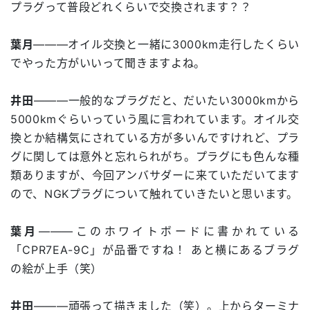
プラグって普段どれくらいで交換されます？？
葉月
―――オイル交換と一緒に3000km走行したくらい
でやった方がいいって聞きますよね。
井田
―――一般的なプラグだと、だいたい3000kmから
5000kmぐらいっていう風に言われています。オイル交
換とか結構気にされている方が多いんですけれど、プラ
グに関しては意外と忘れられがち。プラグにも色んな種
類ありますが、今回アンバサダーに来ていただいてます
ので、NGKプラグについて触れていきたいと思います。
葉月
―――このホワイトボードに書かれている
「CPR7EA-9C」が品番ですね！ あと横にあるブラグ
の絵が上手（笑）
井田
―――頑張って描きました（笑）。上からターミナ