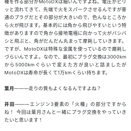
種を作る部分がMotoDXは細いんですよね。電圧がビリ
ッと流れてきて、先端で火をスパークさせるんですが普
通のプラグだとその部分が大きいので、色んなところか
ら火が飛びます。基本的には角から飛びやすいという特
徴がありますので角から接地電極に向かって火がバシバ
シと飛ぶと、角がだんだん丸まって摩耗していきます。
ですが、MotoDXは特殊な金属を使っているので磨耗し
づらいんですよ。なので、最初にプラグ交換は3000km
から5000kmぐらいで変えた方が良いと話ましたが
MotoDXは寿命が長くて1万kmくらい持ちます。
葉月
―――走りの質もよくなるんですよね？
井田
―――エンジン3要素の「火種」の部分ですから
ね！ 今回は葉月さんと一緒にプラグ交換をやっていき
たいと思います！