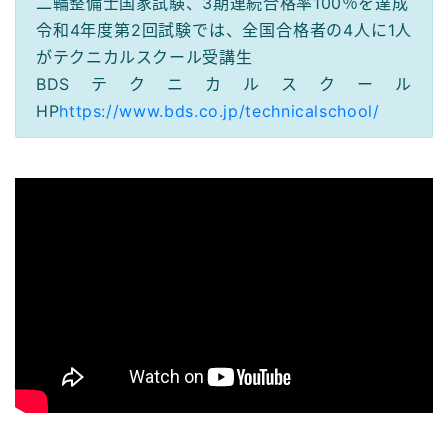
二輪整備士国家試験、3期連続合格率100％を達成
令和4年度第2回試験では、全国合格者の4人に1人
がテクニカルスクール受講生
BDSテクニカルスクール
HP
https://www.bds.co.jp/technicalschool/