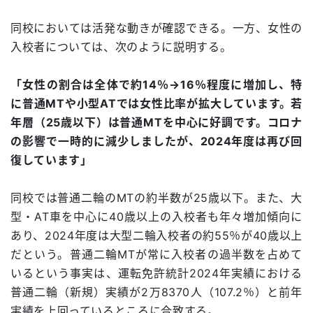
同校においては活発な動きが確認できる。一方、女性の
入校者については、次のように説明する。
「女性の割合は全体で約14％→16％程度に増加し、特
に普通MTや小型ATでは女性比率が拡大しています。若
年層（25歳以下）は普通MTを中心に好調です。コロナ
の影響で一時的に減少しましたが、2024年度は再び回
復しています」
同校では普通二輪のMTの約半数が25歳以下。また、大
型・AT車を中心に40歳以上の入校者も年々増加傾向に
あり、2024年度は大型二輪入校者の約55％が40歳以上
だという。普通二輪MTが常に入校者の過半数を占めて
いるという事実は、運転免許統計2024年実績における
普通二輪（新規）実績が2万8370人（107.2％）と前年
実績を上回っているところに合致する。