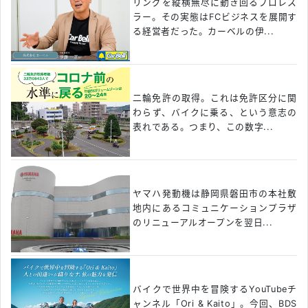
リングを縦横無尽に動き回るプロレス
ラー。その実態はFCビジネスを展開す
る経営者だった。カーベルの伊...
二輪免許の取得。これは免許区分に関
わらず、バイクに乗る、という意志の
表れである。つまり、この数字...
ヤマハ発動機は静岡県磐田市の本社敷
地内にあるコミュニケーションプラザ
のリニューアルオープンを翌日...
バイクで世界中を冒険するYouTubeチ
ャンネル「Ori & Kaito」。今回、BDS