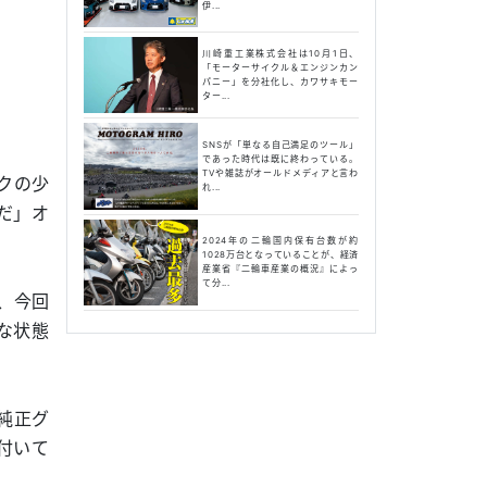
伊...
川崎重工業株式会社は10月1日、
「モーターサイクル＆エンジンカン
パニー」を分社化し、カワサキモー
ター...
SNSが「単なる自己満足のツール」
であった時代は既に終わっている。
TVや雑誌がオールドメディアと言わ
クの少
れ...
だ」オ
2024年の二輪国内保有台数が約
1028万台となっていることが、経済
産業省『二輪車産業の概況』によっ
て分...
、今回
な状態
純正グ
付いて