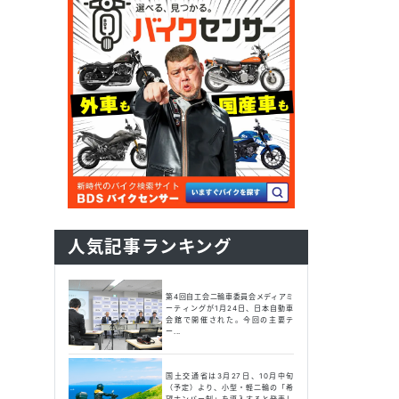
人気記事ランキング
第4回自工会二輪車委員会メディアミ
ーティングが1月24日、日本自動車
会館で開催された。今回の主要テ
ー...
国土交通省は3月27日、10月中旬
（予定）より、小型・軽二輪の「希
望ナンバー制」を導入すると発表し