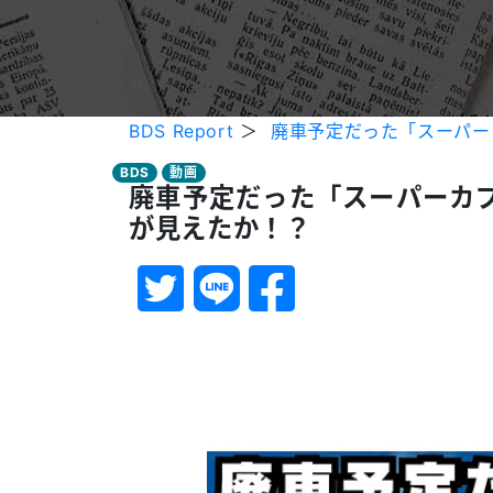
BDS Report
＞
廃車予定だった「スーパー
BDS
動画
廃車予定だった「スーパーカブ
が見えたか！？