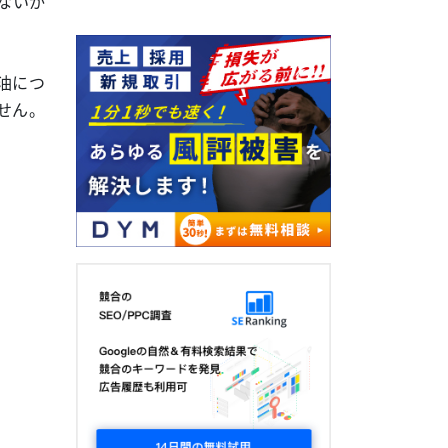
ないか
油につ
せん。