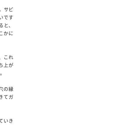
。サビ
いです
ると、
こかに
、これ
ち上が
ね。
穴の縁
きてガ
ていき