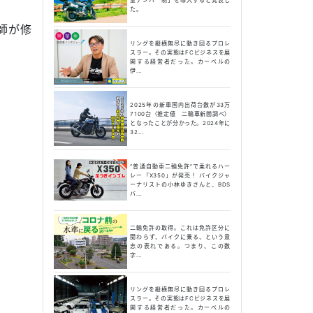
た。
師が修
リングを縦横無尽に動き回るプロレ
スラー。その実態はFCビジネスを展
開する経営者だった。カーベルの
伊...
2025年の新車国内出荷台数が33万
7100台（推定値 二輪車新聞調べ）
となったことが分かった。2024年に
32...
“普通自動車二輪免許”で乗れるハー
レー「X350」が発売！ バイクジャ
ーナリストの小林ゆきさんと、BDS
バ...
二輪免許の取得。これは免許区分に
関わらず、バイクに乗る、という意
志の表れである。つまり、この数
字...
リングを縦横無尽に動き回るプロレ
スラー。その実態はFCビジネスを展
開する経営者だった。カーベルの