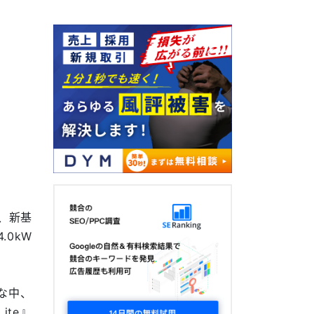
、新基
.0kW
な中、
ite』