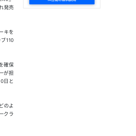
ぞれ発売
ーキを
110
スを確保
一が担
0日と
どのよ
一クラ