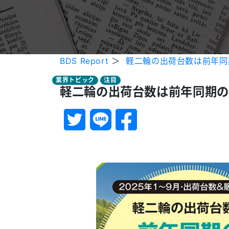
BDS Report
＞
軽二輪の出荷台数は前年同期
業界トピック
注目
軽二輪の出荷台数は前年同期の5