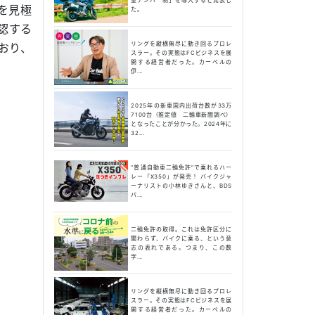
を見極
た。
認する
リングを縦横無尽に動き回るプロレ
おり、
スラー。その実態はFCビジネスを展
開する経営者だった。カーベルの
伊...
2025年の新車国内出荷台数が33万
？
7100台（推定値 二輪車新聞調べ）
となったことが分かった。2024年に
32...
“普通自動車二輪免許”で乗れるハー
レー「X350」が発売！ バイクジャ
ーナリストの小林ゆきさんと、BDS
バ...
二輪免許の取得。これは免許区分に
関わらず、バイクに乗る、という意
志の表れである。つまり、この数
字...
リングを縦横無尽に動き回るプロレ
スラー。その実態はFCビジネスを展
開する経営者だった。カーベルの