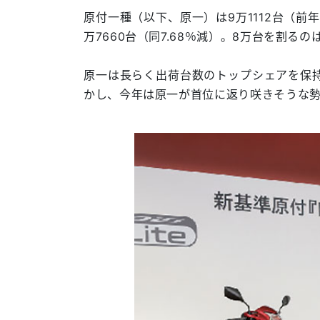
原付一種（以下、原一）は9万1112台（前年
万7660台（同7.68％減）。8万台を割るの
原一は長らく出荷台数のトップシェアを保持
かし、今年は原一が首位に返り咲きそうな