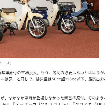
シリーズ』
新基準原付の市場投入。もう、説明の必要はないとは思うが
原一と同じで、排気量は50cc超125cc以下、最高出力4
たが、なかなか車両が登場しなかった新基準原付。そのよう
te』『スーパーカブ110 プロ Lite』『クロスカブ110 L