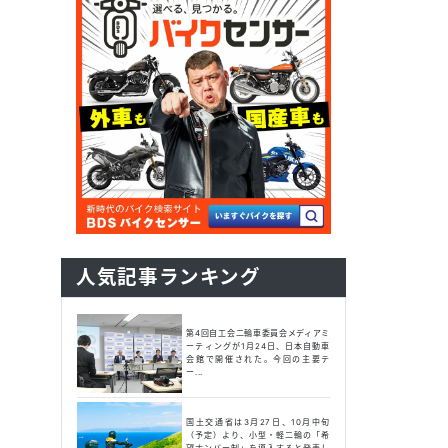
人気記事ランキング
第4回自工会二輪車委員会メディアミ
ーティングが1月24日、日本自動車
会館で開催された。今回の主要テ
ー...
国土交通省は3月27日、10月中旬
（予定）より、小型・軽二輪の「希
望ナンバー制」を導入すると発表し