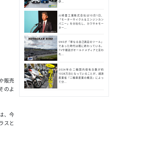
伊...
川崎重工業株式会社は10月1日、
「モーターサイクル＆エンジンカン
パニー」を分社化し、カワサキモー
ター...
SNSが「単なる自己満足のツール」
であった時代は既に終わっている。
TVや雑誌がオールドメディアと言わ
れ...
2024年の二輪国内保有台数が約
1028万台となっていることが、経済
産業省『二輪車産業の概況』によっ
や販売
て分...
そのよ
は、今
ラスと