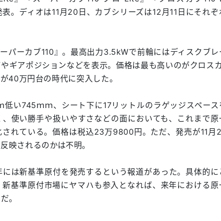
付を発表。ディオは11月20日、カブシリーズは12月11日にそれ
パーカブ110』。最高出力3.5kWで前輪にはディスクブレ
やギアポジションなどを表示。価格は最も高いのがクロスカブ
、原一が40万円台の時代に突入した。
ｍｍ低い745ｍｍ、シート下に17リットルのラゲッジスペー
く、使い勝手や扱いやすさなどの面においても、これまで原
れている。価格は税込23万9800円。ただ、発売が11月2
に反映されるのかは不明。
年には新基準原付を発売するという報道があった。具体的に
、新基準原付市場にヤマハも参入となれば、来年における原
うだ。