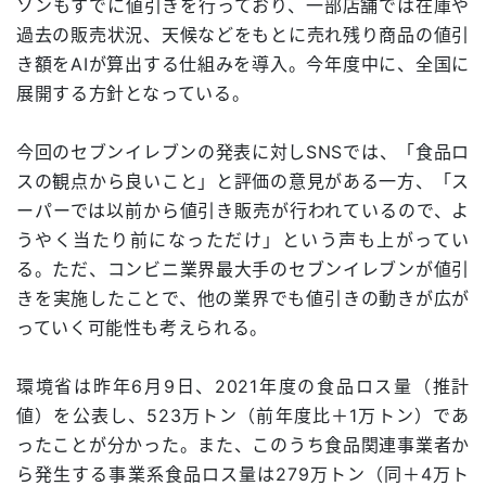
ソンもすでに値引きを行っており、一部店舗では在庫や
過去の販売状況、天候などをもとに売れ残り商品の値引
き額をAIが算出する仕組みを導入。今年度中に、全国に
展開する方針となっている。
今回のセブンイレブンの発表に対しSNSでは、「食品ロ
スの観点から良いこと」と評価の意見がある一方、「ス
ーパーでは以前から値引き販売が行われているので、よ
うやく当たり前になっただけ」という声も上がってい
る。ただ、コンビニ業界最大手のセブンイレブンが値引
きを実施したことで、他の業界でも値引きの動きが広が
っていく可能性も考えられる。
環境省は昨年6月9日、2021年度の食品ロス量（推計
値）を公表し、523万トン（前年度比＋1万トン）であ
ったことが分かった。また、このうち食品関連事業者か
ら発生する事業系食品ロス量は279万トン（同＋4万ト