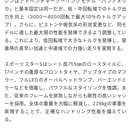
ジンはアドベンチャーツーリングモデル「パンアメリ
カ」と基本設定は同一だが、低・中回転域でのトルク出
力を向上（3000～6000回転で最大10％のトルクアッ
プ）。さらに、ピストンや吸気系の形状変更など、同モ
デルに適した最大限の性能を発揮できるよう調整してい
る。これにより、低回転域で大きなトルクを発揮し、発
進時の素早い加速と中速域での力強い走りを実現する。
スポーツスターSはシート高755㎜のロースタイルに、
17インチの重厚なフロントタイヤ、アップタイプのマフ
ラー、フルLEDのオーバルヘッドランプ、バーエンドミ
ラーなどを搭載し、パワフルなスタイリングを強調。ま
た、従来のフレームを排除しながらも剛性の高いシャシ
ーを採用。全体の重量を大幅に軽減し、228㎏の車重を
実現することで、正確なハンドリング性能を備えてい
る。