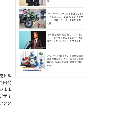
自...
2022年のリリースから節目となる5
年目を迎えた「BDSバイクセンサ
ー」。昨年もユーザーの認知度向上
に邁...
川崎重工業株式会社は10月1日、
「モーターサイクル＆エンジンカン
パニー」を分社化し、カワサキモー
ター...
2027年1月1日より、自動車整備士
資格制度が改正され、同年3月の学
科試験（令和8年度第2回登録試験）
から...
転域トル
今回発
のまま
デザイ
ックタ