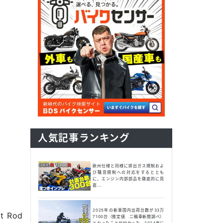
人気記事ランキング
欧州仕様と同様に排出ガス規制およ
び騒音規制への対応をするととも
に、エンジン内部部品を徹底的に見
直...
2025年の新車国内出荷台数が33万
 Rod
7100台（推定値 二輪車新聞調べ）
となったことが分かった。2024年に