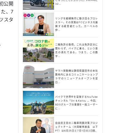
を初公開
32...
た、7
ツスタ
リングを縦横無尽に動き回るプロレ
スラー。その実態はFCビジネスを展
開する経営者だった。カーベルの
伊...
二輪免許の取得。これは免許区分に
て
関わらず、バイクに乗る、という意
志の表れである。つまり、この数
字...
ヤマハ発動機は静岡県磐田市の本社
敷地内にあるコミュニケーションプ
ラザのリニューアルオープンを翌
日...
バイクで世界中を冒険するYouTube
チャンネル「Ori & Kaito」。今回、
BDSグループの事業を一般ユーザー
に...
自由民主党の二輪車問題対策プロジ
ェクトチーム（大岡敏孝座長 以下
PT）は6月25日と7月1日の2日間、