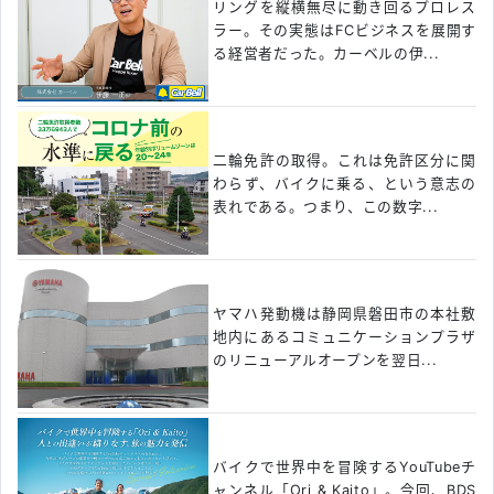
リングを縦横無尽に動き回るプロレス
ラー。その実態はFCビジネスを展開す
る経営者だった。カーベルの伊...
二輪免許の取得。これは免許区分に関
わらず、バイクに乗る、という意志の
表れである。つまり、この数字...
ヤマハ発動機は静岡県磐田市の本社敷
地内にあるコミュニケーションプラザ
のリニューアルオープンを翌日...
バイクで世界中を冒険するYouTubeチ
ャンネル「Ori & Kaito」。今回、BDS