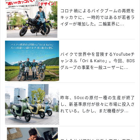
コロナ禍によるバイクブームの再燃を
キッカケに、一時的ではあるが若者ラ
イダーが増加した。二輪業界に...
バイクで世界中を冒険するYouTubeチ
ャンネル「Ori & Kaito」。今回、BDS
グループの事業を一般ユーザーに...
昨年、50ccの原付一種の生産が終了
し、新基準原付が徐々に市場に投入さ
れている。しかし、まだ機種が少...