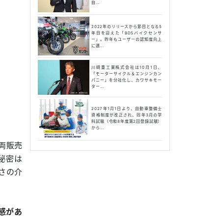
自...
2022年のリリースから節目となる5
年目を迎えた「BDSバイクセンサ
ー」。昨年もユーザーの認知度向上
に邁...
川崎重工業株式会社は10月1日、
「モーターサイクル＆エンジンカン
パニー」を分社化し、カワサキモー
ター...
2027年1月1日より、自動車整備士
資格制度が改正され、同年3月の学
科試験（令和8年度第2回登録試験）
から...
両販売
秘密は
さの介
感があ