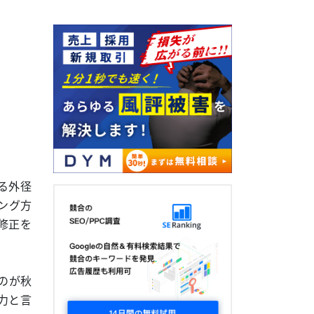
る外径
ング方
修正を
のが秋
力と言