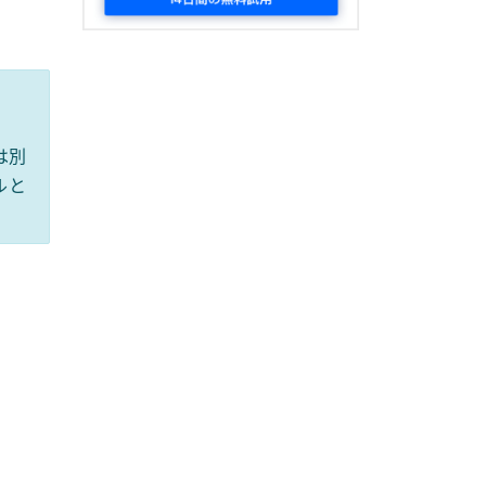
は別
ルと