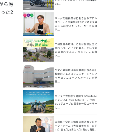
がら厳
32...
った2
リングを縦横無尽に動き回るプロレ
スラー。その実態はFCビジネスを展
開する経営者だった。カーベルの
伊...
二輪免許の取得。これは免許区分に
関わらず、バイクに乗る、という意
志の表れである。つまり、この数
字...
ヤマハ発動機は静岡県磐田市の本社
敷地内にあるコミュニケーションプ
ラザのリニューアルオープンを翌
日...
バイクで世界中を冒険するYouTube
チャンネル「Ori & Kaito」。今回、
BDSグループの事業を一般ユーザー
に...
自由民主党の二輪車問題対策プロジ
ェクトチーム（大岡敏孝座長 以下
PT）は6月25日と7月1日の2日間、