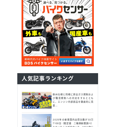
人気記事ランキング
欧州仕様と同様に排出ガス規制およ
び騒音規制への対応をするととも
に、エンジン内部部品を徹底的に見
直...
2025年の新車国内出荷台数が33万
7100台（推定値 二輪車新聞調べ）
となったことが分かった。2024年に