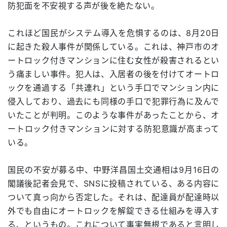
防犯面を不安視する声が後を絶たない。
これほど国民がシステム導入を危惧するのは、8月20日
に起きた殺人事件が関係している。これは、神戸市のオ
ートロック付きマンションに住む女性が殺害されるとい
う痛ましい事件。犯人は、入居者の後を付けてオートロ
ックを通過する「共連れ」という手口でマンション内に
侵入しており、過去にも同様の手口で犯罪行為に及んで
いたことが判明。このような事件があったことから、オ
ートロック付きマンションに対する防犯意識が高まって
いる。
国民の不安が募る中、中野洋昌国土交通相は9月16日の
閣議後記者会見で、SNSに投稿されている、ある内容に
ついて真っ向から否定した。それは、配達員が配達時以
外でも自由にオートロックを解錠できる仕組みを導入す
る、というもの。これについて事実無根であると言明し