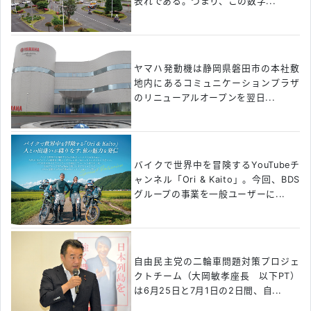
表れである。つまり、この数字...
ヤマハ発動機は静岡県磐田市の本社敷
地内にあるコミュニケーションプラザ
のリニューアルオープンを翌日...
バイクで世界中を冒険するYouTubeチ
ャンネル「Ori & Kaito」。今回、BDS
グループの事業を一般ユーザーに...
自由民主党の二輪車問題対策プロジェ
クトチーム（大岡敏孝座長 以下PT）
は6月25日と7月1日の2日間、自...