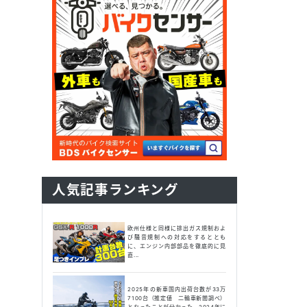
人気記事ランキング
欧州仕様と同様に排出ガス規制およ
び騒音規制への対応をするととも
に、エンジン内部部品を徹底的に見
直...
2025年の新車国内出荷台数が33万
7100台（推定値 二輪車新聞調べ）
となったことが分かった。2024年に