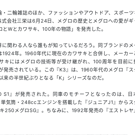
輪・二輪雑誌のほか、ファッションやアウトドア、スポーツ
式会社三栄は6月24日、メグロの歴史とメグロへの愛がギ
グロとWとカワサキ、100年の物語」を発売した。
界に関わる人なら誰もが知っているだろう。同ブランドのメ
1924年。1960年代に現在のカワサキと合併し、メーカー
サキにはメグロの技術等が受け継がれ、100周年を目前に
3』が発売されている。この『K3』は、1960年代のメグロ『
2』以来の半世紀ぶりとなる「K」シリーズなのだ。
RO S1』が発売された。同車のモチーフとなったのは、日
・単気筒・248ccエンジンを搭載した『ジュニアJ1』から
250メグロSG』。ちなみに、1992年発売の『エストレヤ