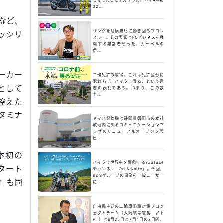
32...
など、
リングを縦横無尽に動き回るプロレ
ッシリ
スラー。その実態はFCビジネスを展
開する経営者だった。カーベルの
伊...
ーカー
二輪免許の取得。これは免許区分に
関わらず、バイクに乗る、という意
として
志の表れである。つまり、この数
字...
控えた
スタミナ
ヤマハ発動機は静岡県磐田市の本社
敷地内にあるコミュニケーションプ
ラザのリニューアルオープンを翌
日...
本初の
バイクで世界中を冒険するYouTube
スタート
チャンネル「Ori & Kaito」。今回、
BDSグループの事業を一般ユーザー
』も同
に...
自由民主党の二輪車問題対策プロジ
ェクトチーム（大岡敏孝座長 以下
PT）は6月25日と7月1日の2日間、