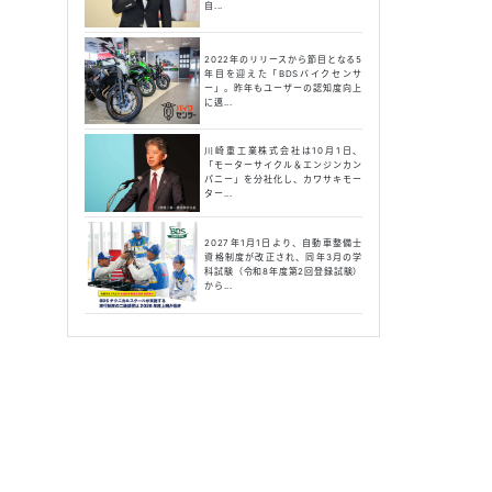
自...
2022年のリリースから節目となる5
年目を迎えた「BDSバイクセンサ
ー」。昨年もユーザーの認知度向上
に邁...
川崎重工業株式会社は10月1日、
「モーターサイクル＆エンジンカン
パニー」を分社化し、カワサキモー
ター...
2027年1月1日より、自動車整備士
資格制度が改正され、同年3月の学
科試験（令和8年度第2回登録試験）
から...