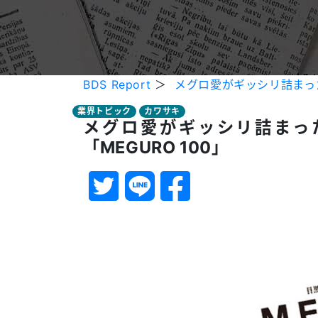
BDS Report
＞
メグロ愛がギッシリ詰まった
業界トピック
カワサキ
メグロ愛がギッシリ詰まっ
「MEGURO 100」