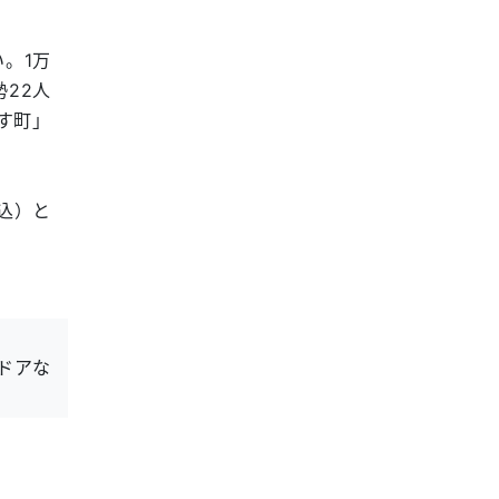
。1万
22人
す町」
込）と
ドアな