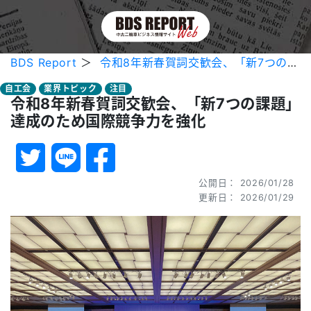
BDS Report
＞
令和8年新春賀詞交歓会、「新7つの課題」達成のため国際競争力を強化
自工会
業界トピック
注目
令和8年新春賀詞交歓会、「新7つの課題」
達成のため国際競争力を強化
公開日： 2026/01/28
更新日： 2026/01/29