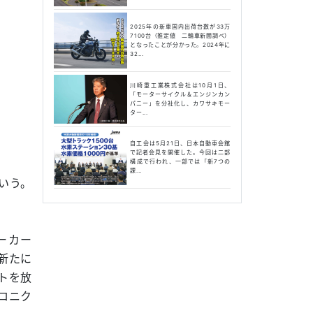
2025年の新車国内出荷台数が33万
7100台（推定値 二輪車新聞調べ）
となったことが分かった。2024年に
32...
川崎重工業株式会社は10月1日、
「モーターサイクル＆エンジンカン
パニー」を分社化し、カワサキモー
ター...
自工会は5月21日、日本自動車会館
で記者会見を開催した。今回は二部
構成で行われ、一部では「新7つの
課...
いう。
ーカー
新たに
トを放
クロニク