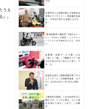
10万...
たうえ
京都市内に4店舗を構える有限会社
る」。
天神川ファクトリー。黒岩義正社長
は、20年ほど前から店頭に立たず、
各...
“普通自動車二輪免許”で乗れるハー
レー「X350」が発売！ バイクジャ
ーナリストの小林ゆきさんと、BDS
バ...
自販機（自動サービス機）には
「縦」と「横」、2種類のコイン投
入口があるのはご存じだと思う。で
は、な...
自由民主党の二輪車問題対策プロジ
ェクトチーム（大岡敏孝座長 以下
PT）は6月25日と7月1日の2日間、
自...
二輪免許の取得。これは免許区分に
関わらず、バイクに乗る、という意
志の表れである。つまり、この数
字...