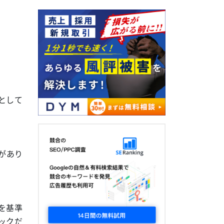
として
があり
を基準
ックだ