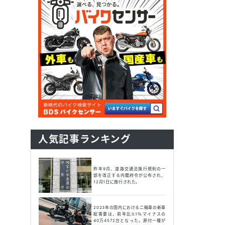
人気記事ランキング
昨年9月、道路交通法施行規則の一
部を改正する内閣府令が公布され、
12月1日に施行された。
2023年の国内における二輪車の新車
総需要は、前年比0.1％マイナスの
40万4572台となった。原付一種が