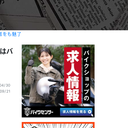
者をも魅了
トはバ
04/30
09/21