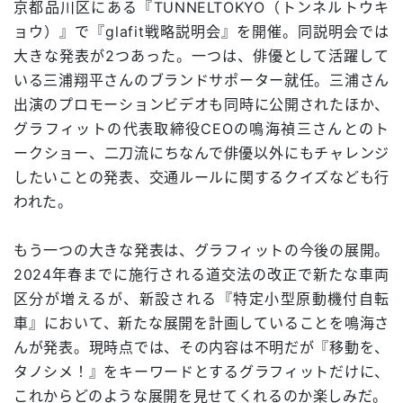
京都品川区にある『TUNNELTOKYO（トンネルトウキ
ョウ）』で『glafit戦略説明会』を開催。同説明会では
大きな発表が2つあった。一つは、俳優として活躍して
いる三浦翔平さんのブランドサポーター就任。三浦さん
出演のプロモーションビデオも同時に公開されたほか、
グラフィットの代表取締役CEOの鳴海禎三さんとのト
ークショー、二刀流にちなんで俳優以外にもチャレンジ
したいことの発表、交通ルールに関するクイズなども行
われた。
もう一つの大きな発表は、グラフィットの今後の展開。
2024年春までに施行される道交法の改正で新たな車両
区分が増えるが、新設される『特定小型原動機付自転
車』において、新たな展開を計画していることを鳴海さ
んが発表。現時点では、その内容は不明だが『移動を、
タノシメ！』をキーワードとするグラフィットだけに、
これからどのような展開を見せてくれるのか楽しみだ。