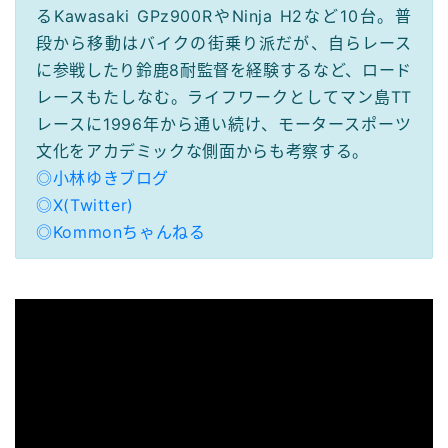
るKawasaki GPz900RやNinja H2など10台。普
段から移動はバイクの街乗り派だが、自らレース
に参戦したり鈴鹿8耐監督を経験するなど、ロード
レースもたしなむ。ライフワークとしてマン島TT
レースに1996年から通い続け、モータースポーツ
文化をアカデミックな側面からも考察する。
◎小林ゆきブログ
◎X(Twitter)
◎Kommonちゃんねる