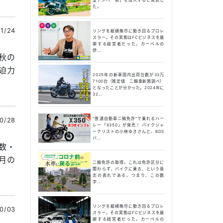
た。
1/24
リングを縦横無尽に動き回るプロレ
スラー。その実態はFCビジネスを展
開する経営者だった。カーベルの
伊...
ー秋の
迫力
2025年の新車国内出荷台数が33万
7100台（推定値 二輪車新聞調べ）
となったことが分かった。2024年に
32...
“普通自動車二輪免許”で乗れるハー
0/28
レー「X350」が発売！ バイクジャ
ーナリストの小林ゆきさんと、BDS
バ...
覧数・
月の
二輪免許の取得。これは免許区分に
関わらず、バイクに乗る、という意
志の表れである。つまり、この数
字...
リングを縦横無尽に動き回るプロレ
0/03
スラー。その実態はFCビジネスを展
開する経営者だった。カーベルの