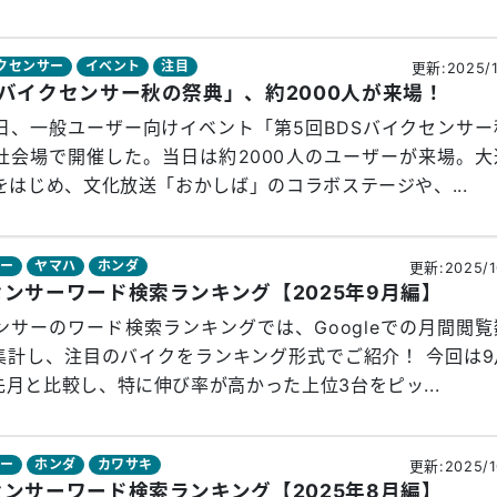
イクセンサー
イベント
注目
更新:2025/1
Sバイクセンサー秋の祭典」、約2000人が来場！
15日、一般ユーザー向けイベント「第5回BDSバイクセンサ
杜会場で開催した。当日は約2000人のユーザーが来場。大
をはじめ、文化放送「おかしば」のコラボステージや、...
サー
ヤマハ
ホンダ
更新:2025/1
センサーワード検索ランキング【2025年9月編】
ンサーのワード検索ランキングでは、Googleでの月間閲
集計し、注目のバイクをランキング形式でご紹介！ 今回は9
月と比較し、特に伸び率が高かった上位3台をピッ...
サー
ホンダ
カワサキ
更新:2025/1
センサーワード検索ランキング【2025年8月編】