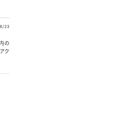
6/23
ト内の
アク