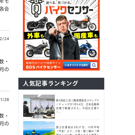
6年モ
各会
2/24
覧数・
月の
人気記事ランキング
1/28
第4回自工会二輪車委員会メディアミ
ーティングが1月24日、日本自動車
会館で開催された。今回の主要テ
ー...
覧数・
月の
国土交通省は3月27日、10月中旬
（予定）より、小型・軽二輪の「希
望ナンバー制」を導入すると発表し