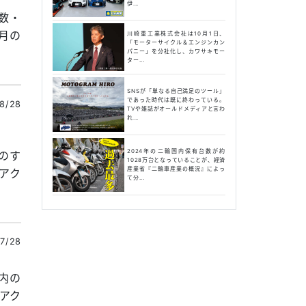
伊...
覧数・
月の
川崎重工業株式会社は10月1日、
「モーターサイクル＆エンジンカン
パニー」を分社化し、カワサキモー
ター...
SNSが「単なる自己満足のツール」
であった時代は既に終わっている。
8/28
TVや雑誌がオールドメディアと言わ
れ...
2024年の二輪国内保有台数が約
内のす
1028万台となっていることが、経済
産業省『二輪車産業の概況』によっ
アク
て分...
7/28
ト内の
アク