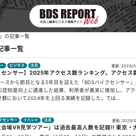
ー」の記事一覧
記事一覧
サー
ビジネス
注目
更新:2026/0
リースから節目となる5年目を迎えた「BDSバイクセンサー
の認知度向上に邁進した結果、利用者が着実に増加し、アク
数において2024年を上回る実績を記録した。では...
イクセンサー
イベント
注目
更新:2026/0