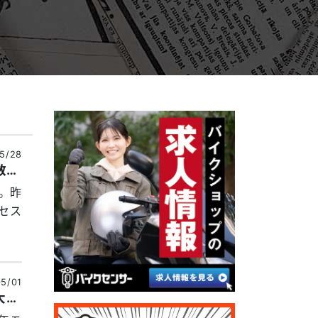
5/28
【BDSバイクセンサー】2025年アクセス数ランキング。アクセス数、出荷・販売台数をベースに人気車種を考察
」。昨
セス
5/01
「BDS柏の杜会場VR見学ツアー」は過去最高人数を記録!! 東京・大阪モーターサイクルショー2026