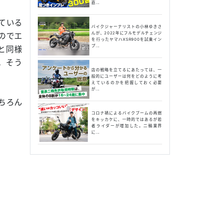
直...
ている
バイクジャーナリストの小林ゆきさ
んが、2022年にフルモデルチェンジ
のでエ
を行ったヤマハXSR900を試乗イン
プ...
と同様
。そう
店の戦略を立てるにあたっては、一
般的にユーザーは何をどのように考
えているのかを把握しておく必要
が...
ちろん
コロナ禍によるバイクブームの再燃
をキッカケに、一時的ではあるが若
者ライダーが増加した。二輪業界
に...