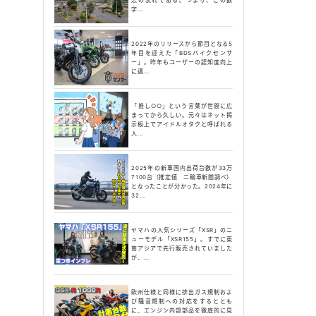
字...
2022年のリリースから節目となる5
年目を迎えた「BDSバイクセンサ
ー」。昨年もユーザーの認知度向上
に邁...
「推し○○」という言葉が世間に広
まってから久しい。元々はネット掲
示板上でアイドルオタクと呼ばれる
人...
2025年の新車国内出荷台数が33万
7100台（推定値 二輪車新聞調べ）
となったことが分かった。2024年に
32...
ヤマハの人気シリーズ「XSR」のニ
ューモデル「XSR155」。すでに東
南アジアで先行販売されていました
が、...
欧州仕様と同様に排出ガス規制およ
び騒音規制への対応をするととも
に、エンジン内部部品を徹底的に見