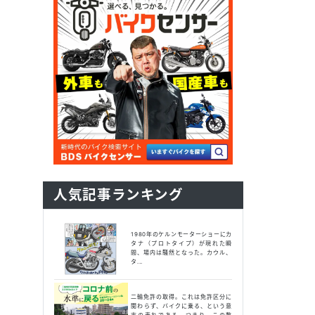
人気記事ランキング
1980年のケルンモーターショーにカ
タナ（プロトタイプ）が現れた瞬
間、場内は騒然となった。カウル、
タ...
二輪免許の取得。これは免許区分に
関わらず、バイクに乗る、という意
志の表れである。つまり、この数