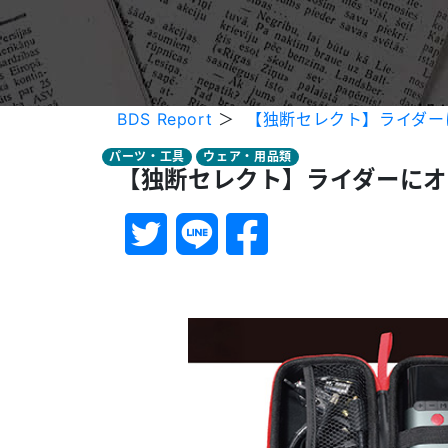
BDS Report
＞
【独断セレクト】ライダーに
パーツ・工具
ウェア・用品類
【独断セレクト】ライダーにオス