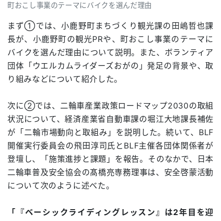
町おこし事業のテーマにバイクを選んだ理由
まず①では、小鹿野町まちづくり観光課の田嶋哲也課
長が、小鹿野町の観光PRや、町おこし事業のテーマに
バイクを選んだ理由について説明。また、ボランティア
団体「ウエルカムライダーズおがの」発足の背景や、取
り組みなどについて紹介した。
次に②では、二輪車産業政策ロードマップ2030の取組
状況について、経済産業省自動車課の堀江大地課長補佐
が「二輪市場動向と取組み」を説明した。続いて、BLF
開催実行委員会の飛田淳司氏とBLF主催各団体関係者が
登壇し、「施策進捗と課題」を報告。そのなかで、日本
二輪車普及安全協会の髙橋亮専務理事は、安全啓蒙活動
について次のように述べた。
「『ベーシックライディングレッスン』は2年目を迎