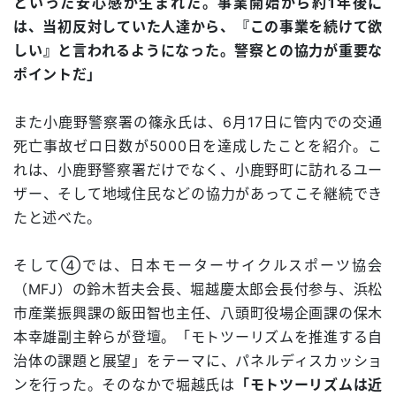
といった安心感が生まれた。事業開始から約1年後に
は、当初反対していた人達から、『この事業を続けて欲
しい』と言われるようになった。警察との協力が重要な
ポイントだ」
また小鹿野警察署の篠永氏は、6月17日に管内での交通
死亡事故ゼロ日数が5000日を達成したことを紹介。こ
れは、小鹿野警察署だけでなく、小鹿野町に訪れるユー
ザー、そして地域住民などの協力があってこそ継続でき
たと述べた。
そして④では、日本モーターサイクルスポーツ協会
（MFJ）の鈴木哲夫会長、堀越慶太郎会長付参与、浜松
市産業振興課の飯田智也主任、八頭町役場企画課の保木
本幸雄副主幹らが登壇。「モトツーリズムを推進する自
治体の課題と展望」をテーマに、パネルディスカッショ
ンを行った。そのなかで堀越氏は
「モトツーリズムは近