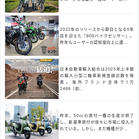
2022年のリリースから節目となる5年
目を迎えた「BDSバイクセンサー」。
昨年もユーザーの認知度向上に邁...
日本自動車輸入組合は2025年上半期
の輸入小型二輪車新規登録台数を発
表。海外ブランド全体で1万
2469（前...
昨年、50ccの原付一種の生産が終了
し、新基準原付が徐々に市場に投入さ
れている。しかし、まだ機種が少...