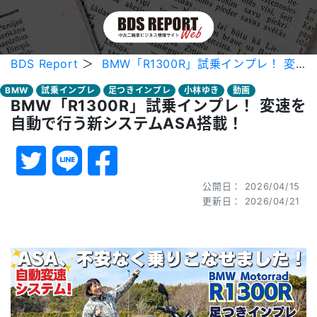
BDS Report
＞
BMW「R1300R」試乗インプレ！ 変速を自動で行う新システムASA搭載！
BMW
試乗インプレ
足つきインプレ
小林ゆき
動画
BMW「R1300R」試乗インプレ！ 変速を
自動で行う新システムASA搭載！
公開日： 2026/04/15
更新日： 2026/04/21