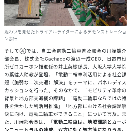
賑わいを見せたトライアルライダーによるデモンストレーショ
ン走行
そして④では、自工会電動二輪車普及部会の川端雄介
部会長、株式会社Gachacoの渡辺一成CEO、日置市役
所ゼロカーボン推進係の井上英樹係長、大阪大学大学院
の葉健人助教が登壇。「電動二輪車利活用による社会課
題（脆弱な二次交通）解決」をテーマに、パネルディス
カッションを行った。そのなかで、「モビリティ革命の
背景と地方部交通網の課題」「電動二輪車ならではの特
性を活かした利活用推進」「地方部における社会課題解
決に向け、電動二輪車ができること」について言及。ま
た、川端部会長は、
「電動二輪車は、地域課題とカーボ
ンニュートラルの達成、双方に効く処方箋になりうる。