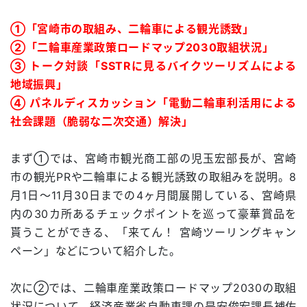
①「宮崎市の取組み、二輪車による観光誘致」
②「二輪車産業政策ロードマップ2030取組状況」
③ トーク対談「SSTRに見るバイクツーリズムによる
地域振興」
④ パネルディスカッション「電動二輪車利活用による
社会課題（脆弱な二次交通）解決」
まず①では、宮崎市観光商工部の児玉宏部長が、宮崎
市の観光PRや二輪車による観光誘致の取組みを説明。8
月1日～11月30日までの4ヶ月間展開している、宮崎県
内の30カ所あるチェックポイントを巡って豪華賞品を
貰うことができる、「来てん！ 宮崎ツーリングキャン
ペーン」などについて紹介した。
次に②では、二輪車産業政策ロードマップ2030の取組
状況について、経済産業省自動車課の是安俊宏課長補佐