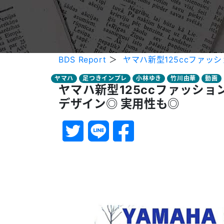
BDS Report
＞
ヤマハ新型125ccファッ
ヤマハ
足つきインプレ
小林ゆき
竹川由華
動画
ヤマハ新型125ccファッシ
デザイン◎ 実用性も◎