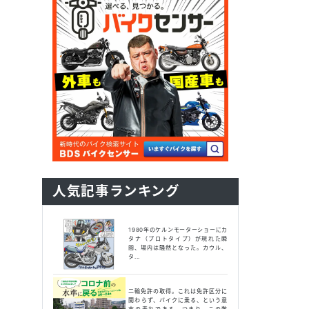
人気記事ランキング
1980年のケルンモーターショーにカ
タナ（プロトタイプ）が現れた瞬
間、場内は騒然となった。カウル、
タ...
二輪免許の取得。これは免許区分に
関わらず、バイクに乗る、という意
志の表れである。つまり、この数