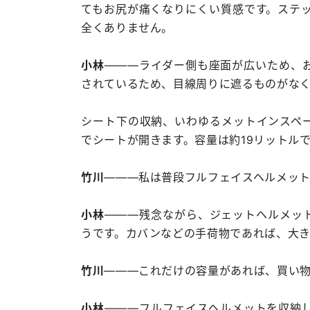
てもお尻が痛くなりにくい質感です。ステ
全くありません。
小林
―――ライダー側も座面が広いため、
されているため、目線周りに遮るものがな
シート下の収納、いわゆるメットインスペ
でシートが開きます。容量は約19リットル
竹川
―――私は普段フルフェイスヘルメッ
小林
―――残念ながら、ジェットヘルメッ
うです。カバンなどの手荷物であれば、大
竹川
―――これだけの容量があれば、買い
小林
―――フルフェイスヘルメットを収納