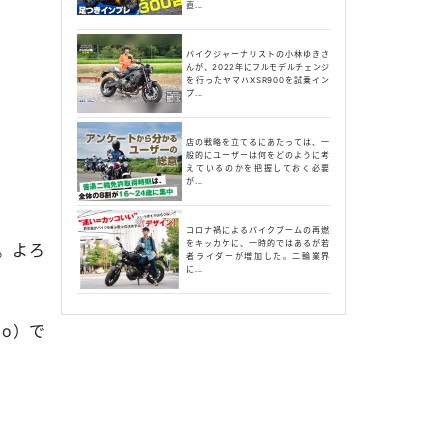
直...
バイクジャーナリストの小林ゆきさ
んが、2022年にフルモデルチェンジ
を行ったヤマハXSR900を試乗イン
プ...
店の戦略を立てるにあたっては、一
般的にユーザーは何をどのように考
えているのかを把握しておく必要
が...
コロナ禍によるバイクブームの再燃
をキッカケに、一時的ではあるが若
。よろ
者ライダーが増加した。二輪業界
に...
o）で
。