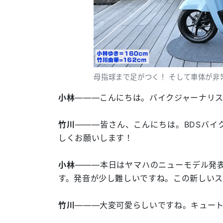
母指球まで足がつく！ そして車体が非
小林
―――こんにちは。バイクジャーナリ
竹川
―――皆さん、こんにちは。BDSバイ
しくお願いします！
小林
―――本日はヤマハのニューモデル発表
す。発音が少し難しいですね。この新しいス
竹川
―――大変可愛らしいですね。キュー