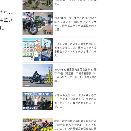
字...
売されま
2022年のリリースから節目となる5
由華さ
年目を迎えた「BDSバイクセンサ
ー」。昨年もユーザーの認知度向上
す。
に邁...
「推し○○」という言葉が世間に広
まってから久しい。元々はネット掲
示板上でアイドルオタクと呼ばれる
人...
2025年の新車国内出荷台数が33万
7100台（推定値 二輪車新聞調べ）
となったことが分かった。2024年に
32...
ヤマハの人気シリーズ「XSR」のニ
ューモデル「XSR155」。すでに東
南アジアで先行販売されていました
が、...
欧州仕様と同様に排出ガス規制およ
び騒音規制への対応をするととも
に、エンジン内部部品を徹底的に見