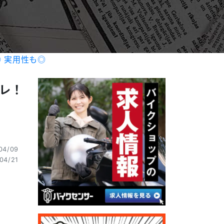
 実用性も◎
プレ！
4/09
04/21