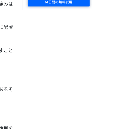
痛みは
に配置
すこと
あるそ
活用を