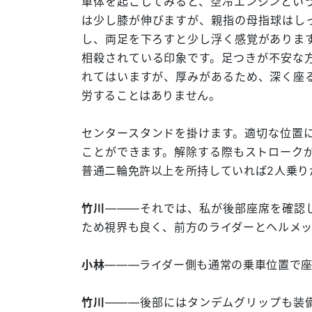
車体を起こしてみると、空冷エンジンとい
は少し膝が伸びますが、親指の母指球はし
し、両足を下ろすと少し浮く感覚がありま
相殺されている印象です。足つきが不安な
れてはいますが、厚みがあるため、深く座
労することはありません。
センタースタンドを掛けます。適切な位置
ことができます。解除する際もストロークが
普通二輪免許以上を所持していれば2人乗り
竹川
―――それでは、私が後部座席を確認
ため視界も良く、前方のライダーとヘルメ
小林
―――ライダー側も通常の乗車位置で
竹川
―――後部にはタンデムグリップも装