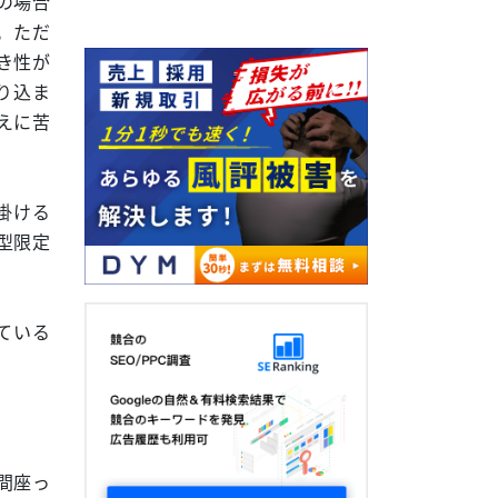
の場合
。ただ
き性が
り込ま
えに苦
掛ける
型限定
ている
間座っ