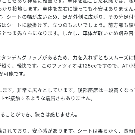
うこともあり非常に軽量です。車体を起こした状態では、私
っかり接地します。車体を左右に振っても不安はありません
す。シートの幅が広いため、足が外側に広がり、その分足付
方はシートに腰掛けず、立つのもよいでしょう。前方部も絞
るとつま先立ちになります。しかし、車体が軽いため踏み替
にタンデムグリップがあるため、力を入れずともスムーズに
短く、軽快です。このファツィオは125ccですので、AT小
が可能です。
します。非常に広々としています。後部座席は一段高くなっ
ットが接触するような窮屈さもありません。
座ることができ、狭さは感じません。
備されており、安心感があります。シートは柔らかく、長時