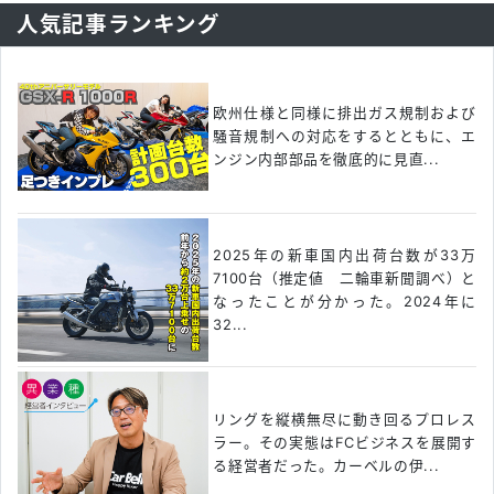
人気記事ランキング
欧州仕様と同様に排出ガス規制および
騒音規制への対応をするとともに、エ
ンジン内部部品を徹底的に見直...
2025年の新車国内出荷台数が33万
7100台（推定値 二輪車新聞調べ）と
なったことが分かった。2024年に
32...
リングを縦横無尽に動き回るプロレス
ラー。その実態はFCビジネスを展開す
る経営者だった。カーベルの伊...