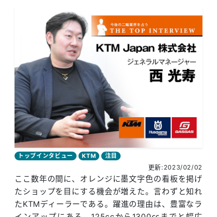
トップインタビュー
KTM
注目
更新:2023/02/02
ここ数年の間に、オレンジに墨文字色の看板を掲げ
たショップを目にする機会が増えた。言わずと知れ
たKTMディーラーである。躍進の理由は、豊富なラ
インアップにある。125ccから1300㏄までと幅広