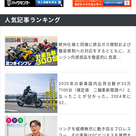
人気記事ランキング
欧州仕様と同様に排出ガス規制および
騒音規制への対応をするとともに、エ
ンジン内部部品を徹底的に見直...
2025年の新車国内出荷台数が33万
7100台（推定値 二輪車新聞調べ）と
なったことが分かった。2024年に
32...
リングを縦横無尽に動き回るプロレス
ラー。その実態はFCビジネスを展開す