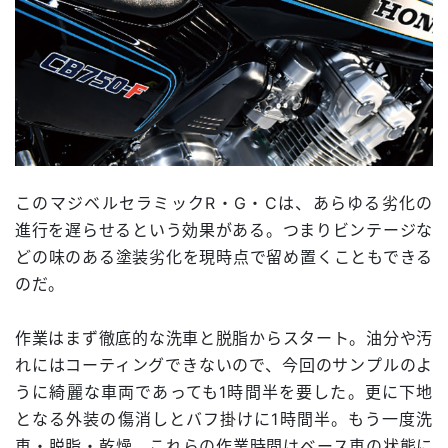
このマジベルセラミックR・G・Cは、あらゆる劣化の
進行を遅らせるという効果がある。つまりビンテージな
どの味のある塗装劣化を現時点で留め置くこともできる
のだ。
作業はまず徹底的な洗車と脱脂からスタート。油分や汚
れにはコーティングできないので、今回のサンプルのよ
うに綺麗な車両であっても1時間半を要した。更に下地
となる外装の傷消しとバフ掛けに1時間半。もう一度洗
車・脱脂・乾燥。これらの作業時間はベース車の状態に