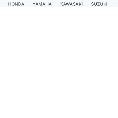
HONDA
YAMAHA
KAWASAKI
SUZUKI
注目記事
トップインタビュー
電動バイク
業界トピック
コラム
最新バイクニュース・車両レビュー・業界動向・中古車
情報をお届け！ Honda、Yamaha、Kawasaki、
Suzukiの新車情報から試乗レポート、 販売店情報まで
幅広くカバー。BDS Reportの専門記事で バイクライフ
を豊かにしませんか？
Copyright © 1999-2025 BDS Co., Ltd.
Corporation. All Rights Reserved.