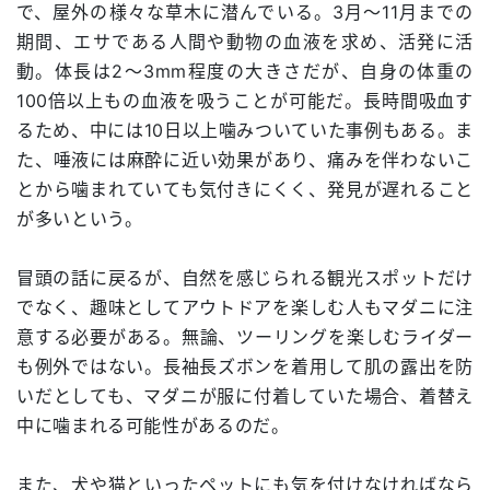
で、屋外の様々な草木に潜んでいる。3月～11月までの
期間、エサである人間や動物の血液を求め、活発に活
動。体長は2～3mm程度の大きさだが、自身の体重の
100倍以上もの血液を吸うことが可能だ。長時間吸血す
るため、中には10日以上噛みついていた事例もある。ま
た、唾液には麻酔に近い効果があり、痛みを伴わないこ
とから噛まれていても気付きにくく、発見が遅れること
が多いという。
冒頭の話に戻るが、自然を感じられる観光スポットだけ
でなく、趣味としてアウトドアを楽しむ人もマダニに注
意する必要がある。無論、ツーリングを楽しむライダー
も例外ではない。長袖長ズボンを着用して肌の露出を防
いだとしても、マダニが服に付着していた場合、着替え
中に噛まれる可能性があるのだ。
また、犬や猫といったペットにも気を付けなければなら