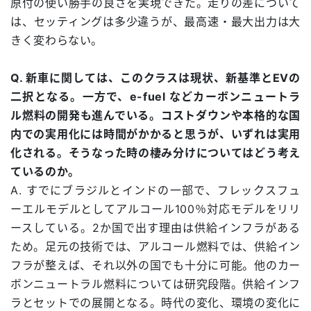
原付の使い勝手の良さを実現できた。走りの差について
は、セッティングは多少違うが、最高速・最大出力は大
きく変わらない。
Q. 新車に関しては、このクラスは現状、新基準とEVの
二択となる。一方で、e-fuel などカーボンニュートラ
ル燃料の開発も進んでいる。コストダウンや本格的な国
内での実用化には時間がかかると思うが、いずれは実用
化される。そうなった時の棲み分けについてはどう考え
ているのか。
A. すでにブラジルとインドの一部で、フレックスフュ
ーエルモデルとしてアルコール100％対応モデルをリリ
ースしている。2か国で出す理由は供給インフラがある
ため。足元の技術では、アルコール燃料では、供給イン
フラが整えば、それ以外の国でも十分に可能。他のカー
ボンニュートラル燃料については研究段階。供給インフ
ラとセットでの展開となる。時代の変化、環境の変化に