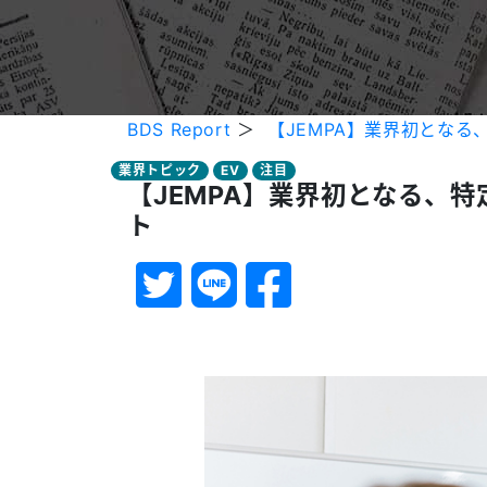
BDS Report
＞
【JEMPA】業界初とな
業界トピック
EV
注目
【JEMPA】業界初となる、
ト