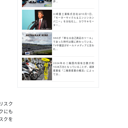
伊...
川崎重工業株式会社は10月1日、
「モーターサイクル＆エンジンカン
パニー」を分社化し、カワサキモー
ター...
SNSが「単なる自己満足のツール」
であった時代は既に終わっている。
TVや雑誌がオールドメディアと言わ
れ...
2024年の二輪国内保有台数が約
1028万台となっていることが、経済
産業省『二輪車産業の概況』によっ
て分...
リスク
クにも
スクを