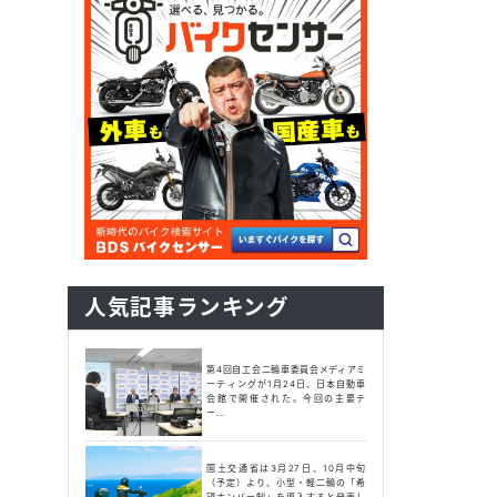
人気記事ランキング
第4回自工会二輪車委員会メディアミ
ーティングが1月24日、日本自動車
会館で開催された。今回の主要テ
ー...
国土交通省は3月27日、10月中旬
（予定）より、小型・軽二輪の「希
望ナンバー制」を導入すると発表し