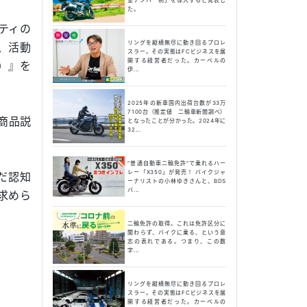
た。
ティの
リングを縦横無尽に動き回るプロレ
、活動
スラー。その実態はFCビジネスを展
開する経営者だった。カーベルの
）』を
伊...
2025年の新車国内出荷台数が33万
7100台（推定値 二輪車新聞調べ）
商品説
となったことが分かった。2024年に
32...
“普通自動車二輪免許”で乗れるハー
レー「X350」が発売！ バイクジャ
だ認知
ーナリストの小林ゆきさんと、BDS
バ...
求めら
二輪免許の取得。これは免許区分に
関わらず、バイクに乗る、という意
志の表れである。つまり、この数
字...
リングを縦横無尽に動き回るプロレ
スラー。その実態はFCビジネスを展
開する経営者だった。カーベルの