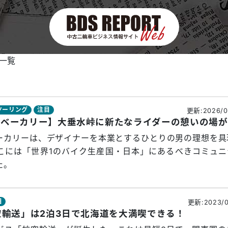
一覧
ツーリング
注目
更新:2026/0
【
ーカリーは、デザイナーを本業とするひとりの男の理想を具
こには「世界1のバイク生産国・日本」にあるべきコミュニ
た。
目
更新:2023/0
空輸送」は2泊3日で北海道を大満喫できる！