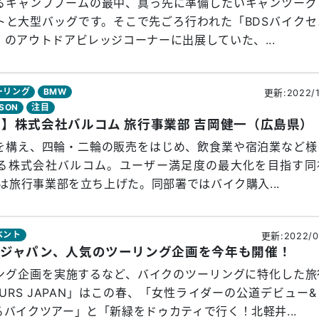
るキャンプブームの最中、真っ先に準備したいキャンツーグ
トと大型バッグです。そこで先ごろ行われた「BDSバイクセ
のアウトドアビレッジコーナーに出展していた、...
ーリング
BMW
更新:2022/1
DSON
注目
】株式会社バルコム 旅行事業部 吉岡健一（広島県）
構え、四輪・二輪の販売をはじめ、飲食業や宿泊業など様
る株式会社バルコム。ユーザー満足度の最大化を目指す同
度は旅行事業部を立ち上げた。同部署ではバイク購入...
ベント
更新:2022/0
ズジャパン、人気のツーリング企画を今年も開催！
ング企画を実施するなど、バイクのツーリングに特化した旅
OURS JAPAN」はこの春、「女性ライダーの公道デビュー
バイクツアー」と「新緑をドゥカティで行く！北軽井...