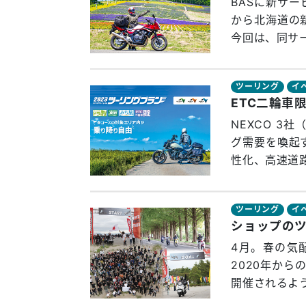
BASに新サ
から北海道の
今回は、同サー
ツーリング
イ
NEXCO 
グ需要を喚起
性化、高速道路
ツーリング
イ
4月。春の気
2020年か
開催されるよう