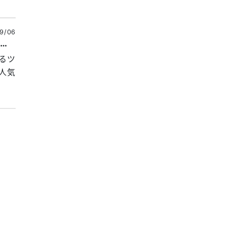
9/06
リオンエースの「JAM'S GOLD CAMP BIKE」。お洒落なバイクキャンプ専用グッズが欲しい小型バイクオーナーが注目
るツ
人気