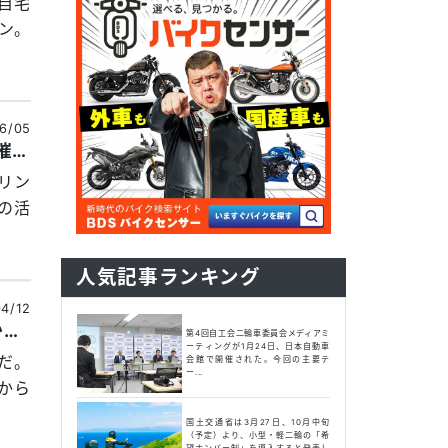
自宅
ン。
6/05
ETC二輪車限定の「2023ツーリングプラン」実施中、ショップ主催のツーリングでフル活用！
リン
の活
人気記事ランキング
4/12
ショップのツーリング企画にも使える！ 「スタンプラリー」が密かにアツい！？
第4回自工会二輪車委員会メディアミ
ーティングが1月24日、日本自動車
だ。
会館で開催された。今回の主要テ
ー...
から
国土交通省は3月27日、10月中旬
（予定）より、小型・軽二輪の「希
望ナンバー制」を導入すると発表し