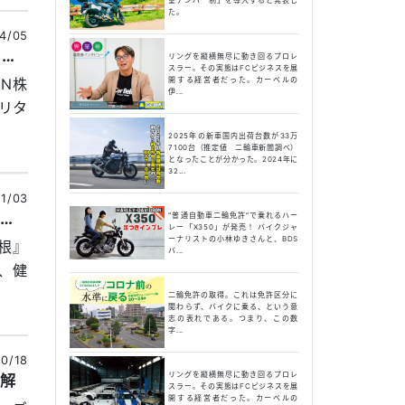
た。
4/05
『HondaGO TOUR』「楽しかった」だけでは終わらない！ 二輪市場活性化プロジェクト始まる
リングを縦横無尽に動き回るプロレ
スラー。その実態はFCビジネスを展
開する経営者だった。カーベルの
AN株
伊...
リタ
2025年の新車国内出荷台数が33万
7100台（推定値 二輪車新聞調べ）
となったことが分かった。2024年に
32...
1/03
健常者と障がい者のツーリングイベント『やるぜ！！箱根ターンパイク2022』開催！
“普通自動車二輪免許”で乗れるハー
レー「X350」が発売！ バイクジャ
ーナリストの小林ゆきさんと、BDS
根』
バ...
、健
二輪免許の取得。これは免許区分に
関わらず、バイクに乗る、という意
志の表れである。つまり、この数
字...
0/18
リングを縦横無尽に動き回るプロレ
適解
スラー。その実態はFCビジネスを展
開する経営者だった。カーベルの