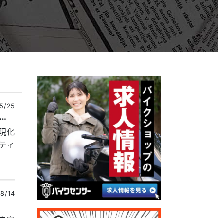
5/25
バイカーズベーカリー】大垂水峠に新たなライダーの憩いの場が存在！
現化
ティ
8/14