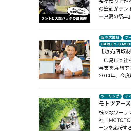
益々盛り上が
の筆頭がテン
ー真夏の祭典」
販売店取材
ツ
HARLEY-DAVI
【販売店取材
広島に本社を
事業を展開す
2014年、今
ツーリング
イ
モトツアー
様々なツーリ
社「MOTOT
ーンを応援する