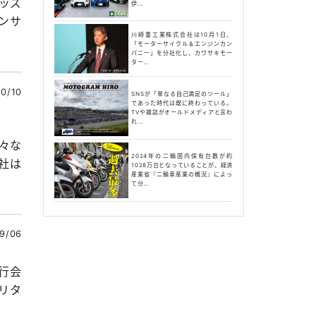
ッズ
伊...
ンサ
川崎重工業株式会社は10月1日、
「モーターサイクル＆エンジンカン
パニー」を分社化し、カワサキモー
ター...
0/10
SNSが「単なる自己満足のツール」
であった時代は既に終わっている。
TVや雑誌がオールドメディアと言わ
れ...
々な
2024年の二輪国内保有台数が約
社は
1028万台となっていることが、経済
産業省『二輪車産業の概況』によっ
て分...
9/06
行会
&リタ