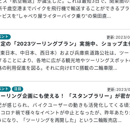
ービス「航空輸送」が誕生した。これは最短3日で、関東圏の
新千歳空港までバイクを飛行機で輸送することができるプラ
ビスを“しゃべり屋ライターバイク乗り”の柴田直...
ベント
更新:2023/0
3社（東日本、中日本、西日本）および兵庫県道路公社は、ツー
することにより、各地に広がる観光地やツーリングスポット
の利用促進を図る。それに向けETC搭載の二輪車限...
ベント
注目
更新:2023/0
配が感じられ、バイクユーザーの動きも活発化してくる頃
らのコロナ禍で様々なイベントが中止となったが、昨年あたり
になり、「ツーリングを再開した」という二輪販売店...