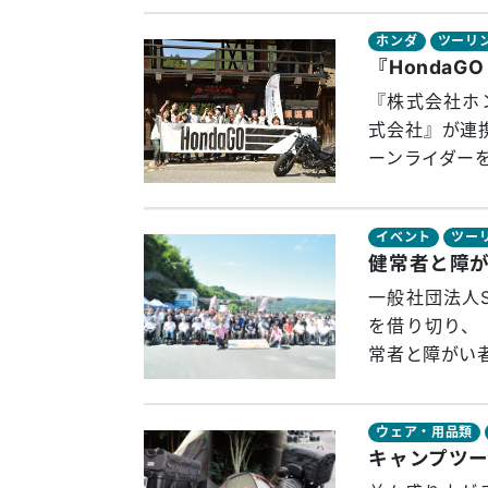
ホンダ
ツーリ
『株式会社ホン
式会社』が連
ーンライダーを
イベント
ツー
一般社団法人
を借り切り、
常者と障がい者
ウェア・用品類
キャンプツ