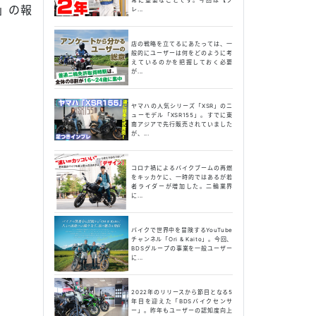
）」の報
レ...
店の戦略を立てるにあたっては、一
般的にユーザーは何をどのように考
えているのかを把握しておく必要
が...
ヤマハの人気シリーズ「XSR」のニ
ューモデル「XSR155」。すでに東
南アジアで先行販売されていました
が、...
コロナ禍によるバイクブームの再燃
をキッカケに、一時的ではあるが若
者ライダーが増加した。二輪業界
に...
バイクで世界中を冒険するYouTube
チャンネル「Ori & Kaito」。今回、
BDSグループの事業を一般ユーザー
に...
2022年のリリースから節目となる5
年目を迎えた「BDSバイクセンサ
ー」。昨年もユーザーの認知度向上