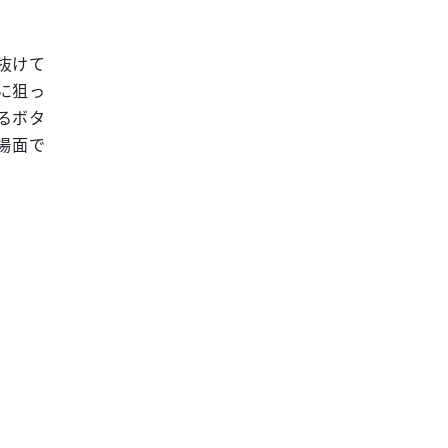
抜けて
に狙っ
るボタ
場面で