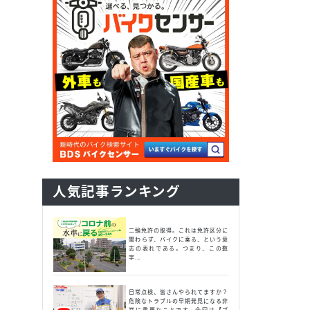
人気記事ランキング
二輪免許の取得。これは免許区分に
関わらず、バイクに乗る、という意
志の表れである。つまり、この数
字...
日常点検、皆さんやられてますか？
危険なトラブルの早期発見になる非
常に重要なことです。今回は【ブ