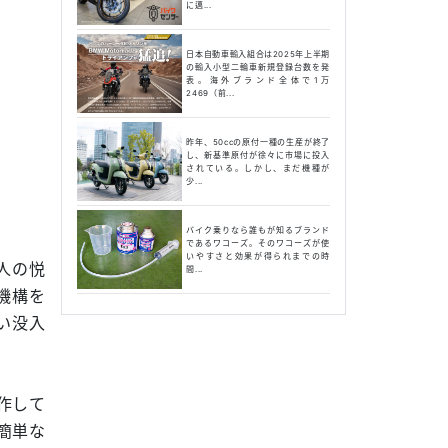
に邁...
日本自動車輸入組合は2025年上半期
の輸入小型二輪車新規登録台数を発
表。海外ブランド全体で1万
2469（前...
昨年、50ccの原付一種の生産が終了
し、新基準原付が徐々に市場に投入
されている。しかし、まだ機種が
少...
バイク乗りなら誰もが知るブランド
であるワコーズ。そのワコーズが使
いやすさと効果が得られまでの時
人の悦
間...
機構を
い没入
作して
簡単な