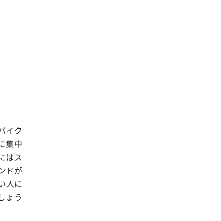
バイク
に集中
にはス
ンドが
い人に
しょう