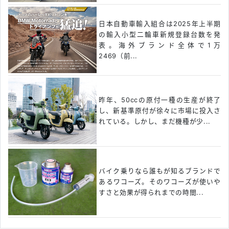
日本自動車輸入組合は2025年上半期
の輸入小型二輪車新規登録台数を発
表。海外ブランド全体で1万
2469（前...
昨年、50ccの原付一種の生産が終了
し、新基準原付が徐々に市場に投入さ
れている。しかし、まだ機種が少...
バイク乗りなら誰もが知るブランドで
あるワコーズ。そのワコーズが使いや
すさと効果が得られまでの時間...