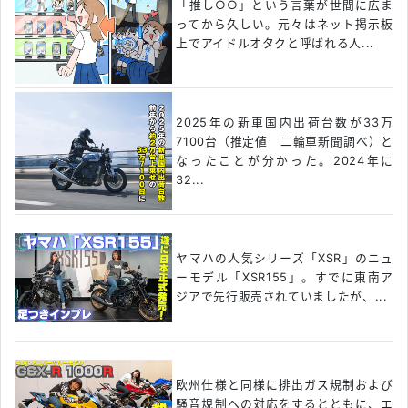
「推し○○」という言葉が世間に広ま
ってから久しい。元々はネット掲示板
上でアイドルオタクと呼ばれる人...
2025年の新車国内出荷台数が33万
7100台（推定値 二輪車新聞調べ）と
なったことが分かった。2024年に
32...
ヤマハの人気シリーズ「XSR」のニュ
ーモデル「XSR155」。すでに東南ア
ジアで先行販売されていましたが、...
欧州仕様と同様に排出ガス規制および
騒音規制への対応をするとともに、エ