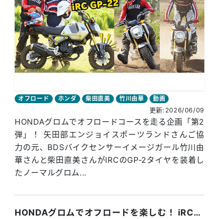
オフロード
ホンダ
柴田直美
竹川由華
動画
更新:2026/06/09
HONDAグロムでオフロードコースを走る企画「第2
弾」！ 矢田部エンジョイスポーツランドさんご協
力の元、BDSバイクセンサーイメージガール竹川由
華さんと柴田直美さんがIRCのGP-2タイヤを装着し
たノーマルグロム...
HONDAグロムでオフロードを楽しむ！ iRCのGP-22タイヤに交換するだけ！