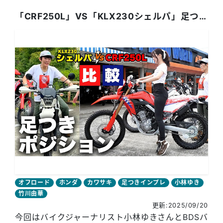
「CRF250L」VS「KLX230シェルパ」足つき&ポジション比較！ バイク選びの参考に！
オフロード
ホンダ
カワサキ
足つきインプレ
小林ゆき
竹川由華
更新:2025/09/20
今回はバイクジャーナリスト小林ゆきさんとBDSバ