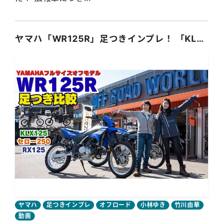
ヤマハ「WR125R」足つきインプレ！ 「KLX125」「セロー250」「RX125」との足つき比較も！
ヤマハ
足つきインプレ
オフロード
小林ゆき
竹川由華
動画