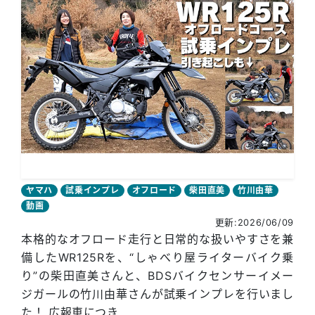
ヤマハ
試乗インプレ
オフロード
柴田直美
竹川由華
動画
更新:2026/06/09
本格的なオフロード走行と日常的な扱いやすさを兼
備したWR125Rを、“しゃべり屋ライターバイク乗
り”の柴田直美さんと、BDSバイクセンサーイメー
ジガールの竹川由華さんが試乗インプレを行いまし
た！ 広報車につき...