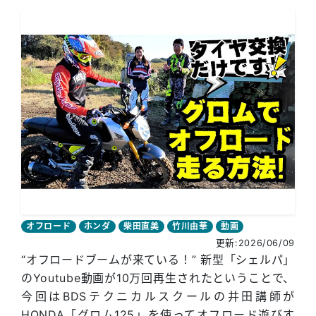
オフロード
ホンダ
柴田直美
竹川由華
動画
更新:2026/06/09
“オフロードブームが来ている！” 新型「シェルパ」
のYoutube動画が10万回再生されたということで、
今回はBDSテクニカルスクールの井田講師が
HONDA「グロム125」を使ってオフロード遊びす