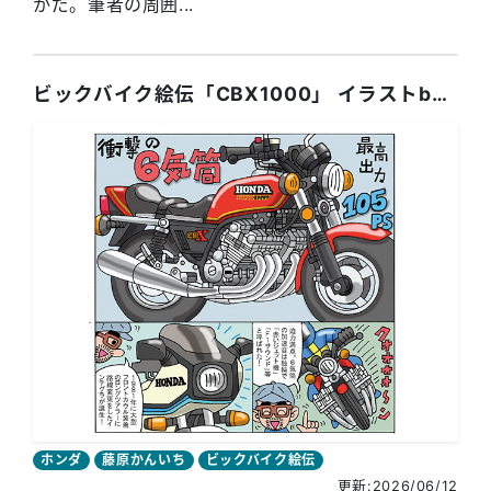
かだ。筆者の周囲...
ビックバイク絵伝「CBX1000」 イラストby藤原かんいち
ホンダ
藤原かんいち
ビックバイク絵伝
更新:2026/06/12