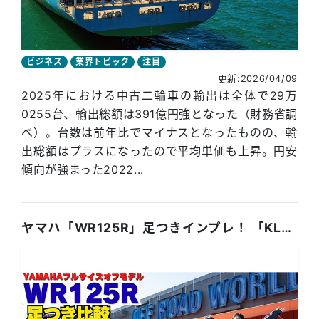
ビジネス
業界トピック
注目
更新:2026/04/09
2025年における中古二輪車の輸出は全体で29万
0255台、輸出総額は391億円強となった（財務省調
べ）。台数は前年比でマイナスとなったものの、輸
出総額はプラスになったので平均単価も上昇。円安
傾向が強まった2022...
ヤマハ「WR125R」足つきインプレ！ 「KLX125」「セロー250」「RX125」との足つき比較も！