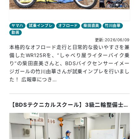
ヤマハ
試乗インプレ
オフロード
柴田直美
竹川由華
動画
更新:2026/06/09
本格的なオフロード走行と日常的な扱いやすさを兼
備したWR125Rを、“しゃべり屋ライターバイク乗
り”の柴田直美さんと、BDSバイクセンサーイメー
ジガールの竹川由華さんが試乗インプレを行いまし
た！ 広報車につき...
【BDSテクニカルスクール】3級二輪整備士国家試験、合格率100％を達成