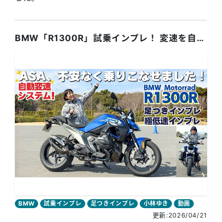
BMW「R1300R」試乗インプレ！ 変速を自動で行う新システムASA搭載！
BMW
試乗インプレ
足つきインプレ
小林ゆき
動画
更新:2026/04/21