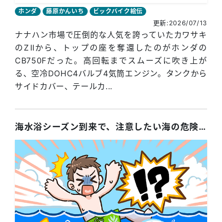
ホンダ
藤原かんいち
ビックバイク絵伝
更新:2026/07/13
ナナハン市場で圧倒的な人気を誇っていたカワサキ
のZⅡから、トップの座を奪還したのがホンダの
CB750Fだった。高回転までスムーズに吹き上が
る、空冷DOHC4バルブ4気筒エンジン。タンクから
サイドカバー、テールカ...
海水浴シーズン到来で、注意したい海の危険な生き物。特に多いのは、海中や砂浜に潜む「クラゲ」による被害